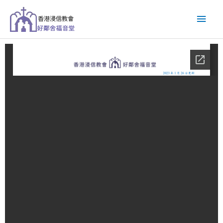
跳
主
至
主
要
要
內
選
容
單