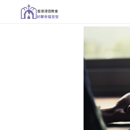
跳
至
主
要
內
容