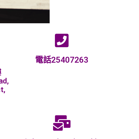
電話25407263
樓
ad,
t,