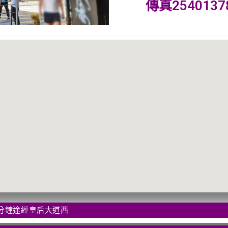
傳真2540137
2分鐘途經皇后大道西