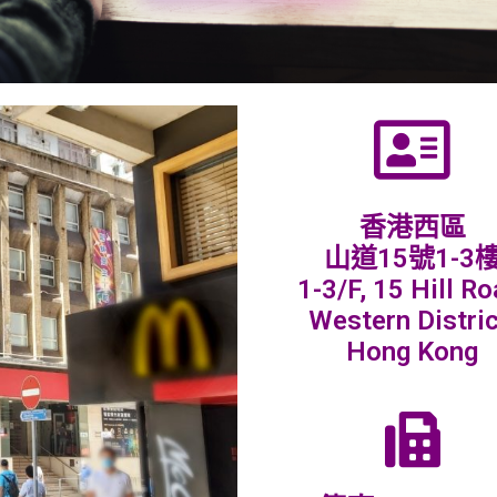
香港西區
山道15號1-3
1-3/F, 15 Hill Ro
Western Distric
Hong Kong