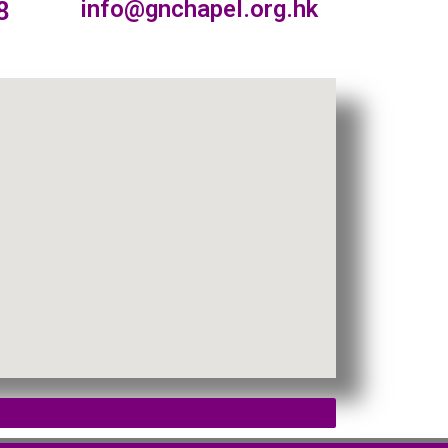
info@gnchapel.org.hk
8