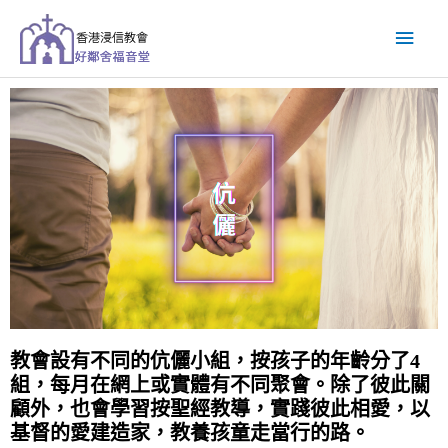
跳
主
至
主
要
要
內
選
容
單
教會設有不同的伉儷小組，按孩子的年齡分了4 
組，每月在網上或實體有不同聚會。除了彼此關
顧外，也會學習按聖經教導，實踐彼此相愛，以
基督的愛建造家，教養孩童走當行的路。