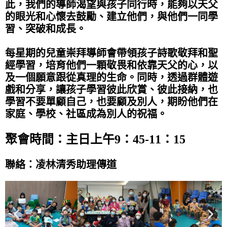
此，我們的導師渴望與孩子同行時，能夠以天父
的眼光和心懷去鼓勵、建立他們，與他們一同學
習、突破和成長。
每星期的兒童崇拜導師會帶領孩子詩歌敬拜和聖
經學習，培育他們一顆敬畏和依靠天父的心，以
及一個願意跟從真理的生命。同時，透過群體遊
戲和分享，讓孩子學習彼此欣賞、彼此接納，也
學習不要單顧自己，也要顧及別人，期盼他們在
家庭、學校、社區成為別人的祝福。
聚會時間：主日上午9：45-11：15
聯絡：凌林清秀助理傳道
上
下
一
一