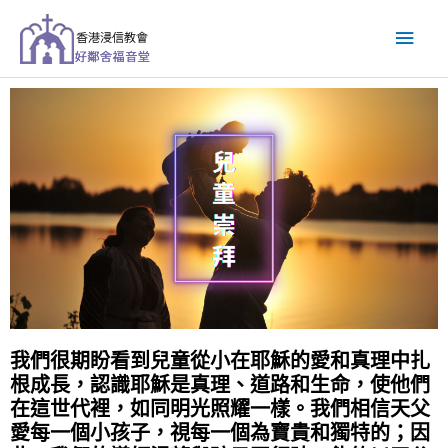
跳
主
至
主
要
要
內
選
容
單
我們很期盼看到兒童從小在耶穌的愛和真理中扎
根成長，認識耶穌是真理、道路和生命，使他們
在這世代裡，如同明光照耀一樣。我們相信天父
愛每一個小孩子，視每一個為寶貴和獨特的；因