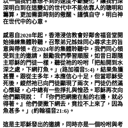
以一個我們意想不到的速度不斷變化，讓我們深
深明白到在這變幻的世代中不能依靠人的聰明和
籌算，更加需要時刻的儆醒、謹慎自守，明白神
在世代中的心意。
感恩自2020年起，香港浸信教會好鄰舍福音堂開
始操練集體聆聽，召聚弟兄姊妹同心尋求主的旨
意與帶領。在2024年的集體聆聽中，我們同心領
受到主的邀請，鼓勵我們學習順服，如昔日跟隨
主耶穌的門徒一樣，聽從祂的吩咐「把船開到水
深之處，下網打魚。」(路加福音5:4)，結果魚獲
甚豐。跟從主多年，本應信心十足，但當耶穌受
死後，縱然祂已向門徒顯現了兩次，門徒仍然滿
心懷疑，心中總有一些掙扎與惶恐。耶穌再次向
他們顯現說：「『你們把網撒在船的右邊，就必
得著。』他們便撒下網去，竟拉不上來了，因為
魚甚多。」(約翰福音21:6)。
這是主耶穌發出的邀請，同時亦是一個吩咐與考