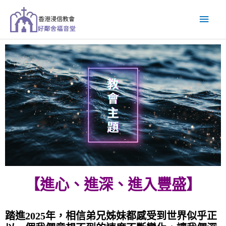
跳
主
至
主
要
要
內
選
容
單
【進心、進深、進入豐盛】
踏進2025年，相信弟兄姊妹都感受到世界似乎正