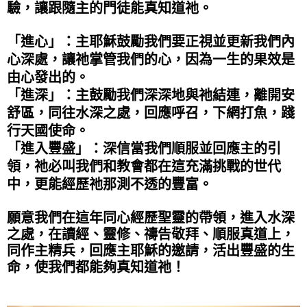
驗，讓跟隨主的門徒能真知道祂。
「進心」：主耶穌鼓勵我們要正視並更新我們內
心深處，讓祂掌管我們的心，因為一生的果效是
由心發出的。
「進深」：主鼓勵我們深深地與祂結連，離開安
舒區，同往水深之處，回應呼召，下網打魚，踐
行天國使命。
「進入豐盛」：深信當我們順服並回應主的引
領，祂必叫我們和教會都在這充滿挑戰的世代
中，更能經歷祂那測不透的豐富。
願意我們在這年同心經歷聖靈的帶領，進入水深
之處，在讀經、靈修、禱告敬拜、順服真道上，
同作主精兵，回應主耶穌的邀請，活出豐盛的生
命，使我們都能夠真知道祂！