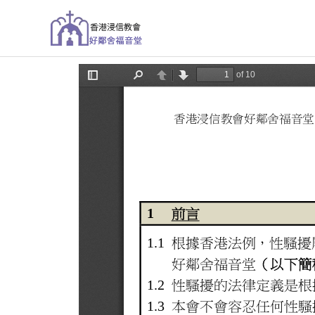
跳
至
主
要
內
容