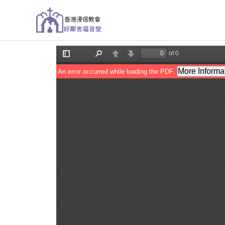
跳
至
主
要
內
容